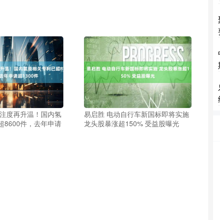
关注度再升温！国内氢
易启胜 电动自行车新国标即将实施
8600件，去年申请
龙头股暴涨超150% 受益股曝光