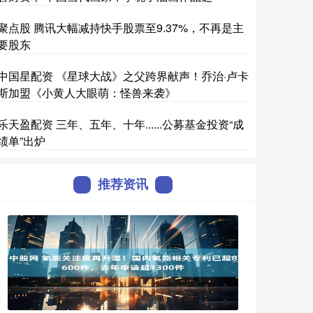
聚点股 腾讯大幅减持快手股票至9.37%，不再是主
要股东
中国星配资 《星球大战》之父跨界献声！乔治·卢卡
斯加盟《小黄人大眼萌：怪兽来袭》
乐天盈配资 三年、五年、十年......公募基金投资“成
绩单”出炉
推荐资讯