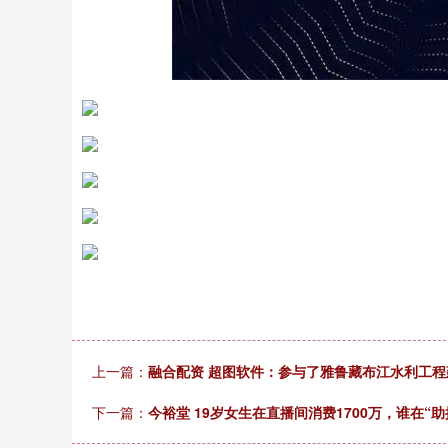
深证成指
14110.12
2
0.57%
-34.08
-0.
上一篇：
融合配资 超图软件：参与了雅鲁藏布江水利工程
下一篇：
今裕堂 19岁女生在直播间消费1700万，谁在“