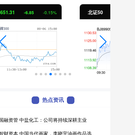
北证50
1122.88
创业
3.42
0.30%
热点资讯
国融资管 中盐化工：公司将持续深耕主业
智财资本 中国当代画家，李晓宇油画作品选