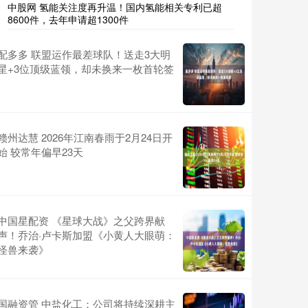
中股网 氢能关注度再升温！国内氢能相关专利已超
8600件，去年申请超1300件
配多多 联盟运作最差球队！送走3大明
星+3位顶级蓝领，却未换来一枚首轮签
赣州达慧 2026年江南春雨于2月24日开
始 较常年偏早23天
中国星配资 《星球大战》之父跨界献
声！乔治·卢卡斯加盟《小黄人大眼萌：
怪兽来袭》
国融资管 中盐化工：公司将持续深耕主