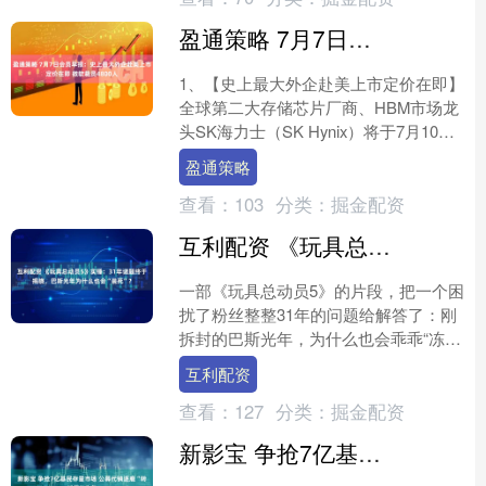
盈通策略 7月7日会员早报：史上最大外企赴美上市定价在即 微软裁员4800人
1、【史上最大外企赴美上市定价在即】
全球第二大存储芯片厂商、HBM市场龙
头SK海力士（SK Hynix）将于7月10日
在纳斯达克全球精选市场挂牌美国存托
盈通策略
凭证（A....
查看：
103
分类：
掘金配资
互利配资 《玩具总动员5》实锤：31年谜题终于揭晓，巴斯光年为什么也会“装死”？
一部《玩具总动员5》的片段，把一个困
扰了粉丝整整31年的问题给解答了：刚
拆封的巴斯光年，为什么也会乖乖“冻
住”？ 在1995年的首部《玩具总动员》
互利配资
里，巴斯一直坚....
查看：
127
分类：
掘金配资
新影宝 争抢7亿基民存量市场 公募代销逐鹿“转托管”业务