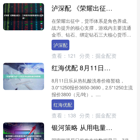
泸深配 《荣耀出征》：三种货币的获取途径以及用途！
在荣耀出征中，货币体系是角色养成、
战力提升的核心支撑，游戏内主要流通
金币、钻石、绑定钻石三大核心货币，
三者分工明确、用途互补，只有理清每
泸深配
类货币的获取渠道与合理用....
查看：
121
分类：
掘金配资
红海优配 8月11日乐从热轧酸洗卷价格暂稳
8月11日乐从热轧酸洗卷价格暂稳，
3.0*1250报价3650-3690，2.5*1250主流
报价3800（元/吨）。....
红海优配
查看：
138
分类：
掘金配资
银河策略 从用电量增长看产业结构的三重变化