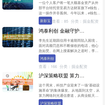
一位个人客户将一笔大额基金资产从外
部平台转托管至易方达财富旗下e钱包，
这一操作并非孤例。今年以来，e钱包已
出现多批通过转托管方式“入驻”的投资
新影宝
查看：
85
分类：
掘金配资
者。 40万亿元存....
鸿泰利创 金融守护｜广发银行南京分行提醒您：警惕信用卡逾期陷阱—非法“债务救援”
李先生近期因信用卡逾期而陷入困境，
面对高额罚息和不断催收的电话，他心
急如焚。在网上搜索解决之道时，李先
生被一家声称能“全额免息”“快速解决债
鸿泰利创
务”的机构吸引。这家....
查看：
166
分类：
掘金配资
沪深策略联盟 算力网来了！国家电网级调度落地，企业成本大降就在眼前
这个周末，科技产业迎来了一场“基础设
施革命”的集体爆发。从地面到太空，从
算力网络到光通信赛道，从商业航天
IPO到半导体材料涨价，一系列看似分
沪深策略联盟