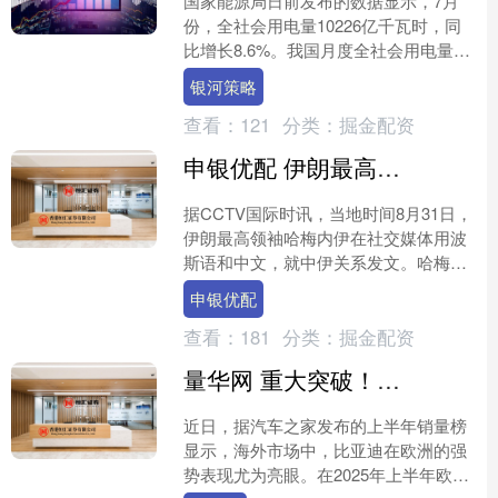
国家能源局日前发布的数据显示，7月
份，全社会用电量10226亿千瓦时，同
比增长8.6%。我国月度全社会用电量数
据历史性突破万亿千瓦时关口，相当于
银河策略
东盟国家一年的用....
查看：
121
分类：
掘金配资
申银优配 伊朗最高领袖哈梅内伊，用中文发了一条帖子！伊朗总统佩泽希齐扬首次访华
据CCTV国际时讯，当地时间8月31日，
伊朗最高领袖哈梅内伊在社交媒体用波
斯语和中文，就中伊关系发文。哈梅内
伊表示，伊朗与中国作为亚洲东西两翼
申银优配
的文明古国，既有着....
查看：
181
分类：
掘金配资
量华网 重大突破！比亚迪引领欧洲新能源市场
近日，据汽车之家发布的上半年销量榜
显示，海外市场中，比亚迪在欧洲的强
势表现尤为亮眼。在2025年上半年欧洲