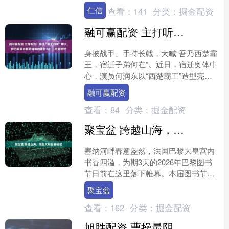
到胎儿的微小动作。这就是超声检查，
仁信
查看：
141
分类：
掘金配资
被誉为临床筛查的无创“透....
融可赢配资 主打听劝！宿迁“霸王归来”爆火，把苏超玩出新花样靠的是什么？｜宅男财经
身披战甲、手持长戟，大喊“吾乃西楚霸
王，宿迁子弟何在”。近日，宿迁奥体中
心，演员何润东以“西楚霸王”造型亮
相“苏超”开幕式，助燃宿迁队2:0完胜南
融可赢配资
京队，更让“项....
查看：
84
分类：
掘金配资
聚宝盆 跨越山海，架起文明互鉴桥梁
塞纳河畔春意盎然，法国巴黎大皇宫内
书香四溢，为期3天的2026年巴黎图书
节日前在这里落下帷幕。本届图书节汇
聚全球近450家出版机构、1200余名作
聚宝盆
家，吸引超过1....
查看：
162
分类：
掘金配资
旭胜配资 曹操最阴狠一招：不杀刘备，却辱其女儿，杀人诛心不过如此