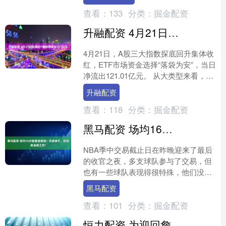
散的事件，实则指向同....
查看：
133
分类：
掘金配资
升融配资 4月21日股票ETF整体净流出121亿元
4月21日，A股三大指数探底回升集体收
红，ETF市场资金选择“落袋为安”，当日
净流出121.01亿元。 从大类型来看，昨
日债券ETF与行业主题ETF资金净流入
升融配资
居....
查看：
118
分类：
掘金配资
黑马配资 场均16分被直接裁掉！沉迷单打，托马斯丢掉工作！
NBA季中交易截止日在昨晚迎来了最后
的收官之夜，多支球队参与了交易，但
也有一些球队表现得很特殊，他们没有
做大的交易，反而是直接裁员，宁可给
黑马配资
钱也不想留下一些球员。....
查看：
101
分类：
掘金配资
恒力配资 为迎回詹姆斯骑士要动刀了! 斯特鲁斯与阿伦或成筹码，名记详解克利夫兰的豪赌计划，学凯尔特人调整薪资