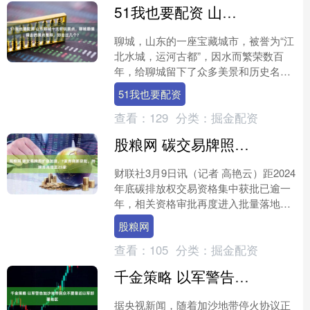
51我也要配资 山东聊城十大好玩景点，聊城最值得去的景点推荐，你去过几个？
聊城，山东的一座宝藏城市，被誉为“江
北水城，运河古都”，因水而繁荣数百
年，给聊城留下了众多美景和历史名
胜，一起来看看吧！ 山东聊城十大旅游
51我也要配资
景点：东昌湖、中华水上....
查看：
129
分类：
掘金配资
股粮网 碳交易牌照扩容加速，7家券商新获批，持牌券商增至25家
财联社3月9日讯（记者 高艳云）距2024
年底碳排放权交易资格集中获批已逾一
年，相关资格审批再度进入批量落地阶
段。 继上周4家券商集中获批后，本周
股粮网
一（3月9日）....
查看：
105
分类：
掘金配资
千金策略 以军警告加沙地带民众不要靠近以军部署地区
据央视新闻，随着加沙地带停火协议正