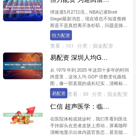
球迷屋5月27日讯，NBA记者Brett
Siegel最新消息，现在谁也不知道詹姆
斯是不是真想离开洛杉矶，问题是骑士
只能给他一份底薪合同。他今年肯定不
恒力配资
会接受这种....
查看：
101
分类：
掘金配资
易配资 深圳人均GDP，连续十年超世界平均水平两倍
从 1979 年到 2025 年这四十多年的时间
跨度里，这张人均 GDP 倍数变化曲线
图，像一部直观的成长纪实，清晰标注
着深圳经济的跃迁轨迹。 它跳出单纯
易配资
查看：
99
分类：
掘金配资
GD....
仁信 超声医学：临床筛查的无创 “透视眼”
在医院体检或就诊时，我们常看到医生
手持探头在患者皮肤上滑动，屏幕随即
清晰地显示出体内器官形态，甚至能看