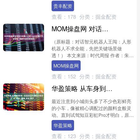
全国运动会组织委员会副主任、广东省
贵丰配资
委常委王曦，第十五....
查看：
178
分类：
掘金配资
MOM操盘网 对话智元机器人王闯：人形机器人不求全能，先把关键场景做透！
（原标题：对话智元机器人王闯：人形
机器人不求全能，先把关键场景做
透！） 本文来源：时代周报 作者：朱成
呈 在2025年世界人工智能大会
MOM操盘网
（WAIC）期间，智元机器....
查看：
152
分类：
掘金配资
华盈策略 从车身到轮毂，知豆彩虹Pro将设计权交给了用户_座椅_车企_孩子
最近注意到小城街头多了不少色彩鲜亮
的小车，像被精心调配过的颜料盒般灵
动。直到试驾知豆彩虹Pro才明白，原来
微型电动车也能成为流动的时尚载体。
华盈策略
最让我印象深刻的是....
查看：
123
分类：
掘金配资