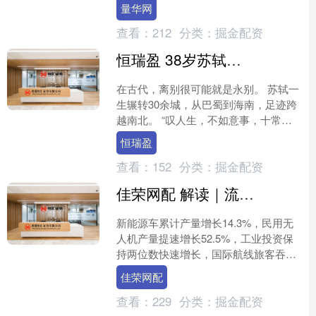
新能源市场中，比亚迪展现出了卓越的
量华网
销量表现，成为中国品....
查看：
212
分类：
掘金配资
恒瑞盈 38岁苏轼为博12岁歌姬的欢心，为她写了一首诗，成男追女经典名句
在古代，离别很可能就是永别。 苏轼一
生辗转30余城，从巴蜀到海南，足迹跨
越南北。 “叹人生，不如意事，十常八
九”。官场起起伏伏的苏轼，在感情上反
恒瑞盈
而得到了一段真挚....
查看：
152
分类：
掘金配资
佳荣网配 解读｜流量之城“新”潮涌动！今年前8个月，广州新动能新产业不断壮大
新能源车累计产量增长14.3%，民用无
人机产量提速增长52.5%，工业投资保
持两位数快速增长，国际航线旅客吞吐
量快速增长21.2%......9月24日，广州
佳荣网配
市....
查看：
229
分类：
掘金配资