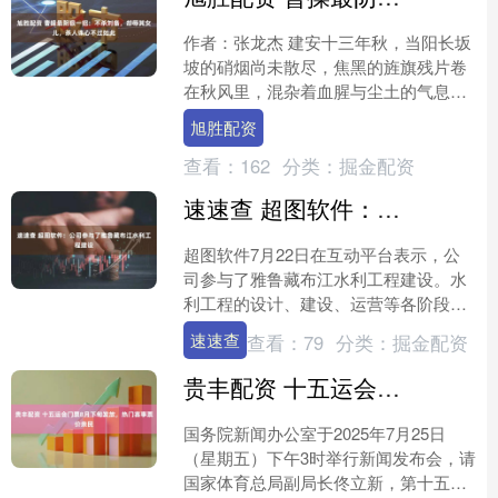
作者：张龙杰 建安十三年秋，当阳长坂
坡的硝烟尚未散尽，焦黑的旌旗残片卷
在秋风里，混杂着血腥与尘土的气息，
弥漫在整片旷野之上。曹操南征荆州，
旭胜配资
刘琮不战而降，刘备携十....
查看：
162
分类：
掘金配资
速速查 超图软件：公司参与了雅鲁藏布江水利工程建设
超图软件7月22日在互动平台表示，公
司参与了雅鲁藏布江水利工程建设。水
利工程的设计、建设、运营等各阶段都
有公司的业务机会。....
速速查
查看：
79
分类：
掘金配资
贵丰配资 十五运会门票8月下旬发放，热门赛事票价亲民
国务院新闻办公室于2025年7月25日
（星期五）下午3时举行新闻发布会，请
国家体育总局副局长佟立新，第十五届