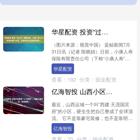
华星配资 投资“过山车”拖累业绩，小康人寿上半年净亏损5.08亿，罗振华刚出任临时负责人
（图片来源：视觉中国） 蓝鲸新闻7月
31日讯（记者 陈晓娟）日前，小康人寿
保险有限责任公司（下称“小康人寿”）
披露2026年第二季度偿付能力报告。 今
华星配资
年上半年，....
查看：
192
分类：
掘金配资
亿海智投 山西小区楼顶“人工降雨”，视频火遍全球，欧洲破防！
最近，山西运城一个叫“西建·天茂国宾
府”的小区，硬生生把自己整成了全球顶
流。 它不是靠豪宅装修，也不是靠明星
业主，就靠一套楼顶的“人工降雨”黑科
亿海智投
技。这个视频还被....
查看：
70
分类：
掘金配资