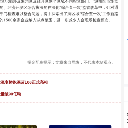
检查职能涉及通州区及经开区两个区域不同检查部门。”通州区市场监
局、经济开发区综合执法局在深化“综合查一次”监管改革中，针对通
深证成指
14131.67
%
-12.54
-0.09%
部门检查难以整合问题，携手探索出了跨区域“综合查一次”工作新路
的1500余家企业纳入试点范围，进一步减少入企现场检查频次。
掘金配资提示：文章来自网络，不代表本站观点。
流变轿跑深蓝L06正式亮相
量破90亿吨