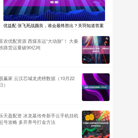
优益配 张飞死战颜良，谁会最终胜出？关羽知道答案
富农优配资源 西煤东运“大动脉”！ 大秦
铁路货运量破90亿吨
股赢家 云汉芯城龙虎榜数据（10月22
日）
乐天盈配资 冰龙墓传奇新手云手机挂机
起号攻略 多开养号打金方法