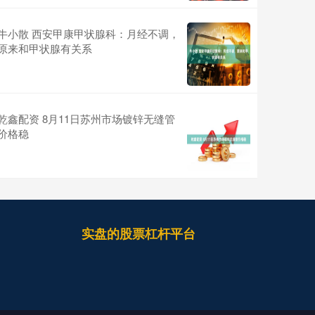
牛小散 西安甲康甲状腺科：月经不调，
原来和甲状腺有关系
乾鑫配资 8月11日苏州市场镀锌无缝管
价格稳
实盘的股票杠杆平台