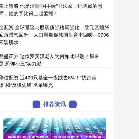
掌上策略 他是清朝“国手级”书法家，纪晓岚的恩
师，他的字比得上赵孟頫！
金配资 全球避险与股弱债强格局强化，欧元区通胀
回落景气回升，人口周期促韩国生育率回暖---0706
宏观脱水
鼎盛证券 这位罗宾汉老友为何如此眼熟？原来
是“恐怖小丑”实力派
华信配资 近400只基金一夜跌去8%！“抗跌英
雄”和“反弹先锋”名单曝光
推荐资讯