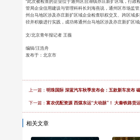
“此次被检查的企业位于通州区台湖镇亦庄新扩区域，行政
管局企业信用建设与管理科科长刘海燕说，通州区市场监管
上证指数
3884.62
-0.05%
6.19
0.16
州台马地区涉及亦庄新扩区域企业检查职权交叉、跨区域多
径并积极进行实践，成功将通州台马地区涉及亦庄新扩区域
文/北京青年报记者 王薇
编辑/汪浩舟
发布于：北京市
上一篇：
明珠国际 深蓝汽车秋季发布会：五款新车发布 磁
下一篇：
富农优配资源 西煤东运“大动脉”！ 大秦铁路货运
相关文章