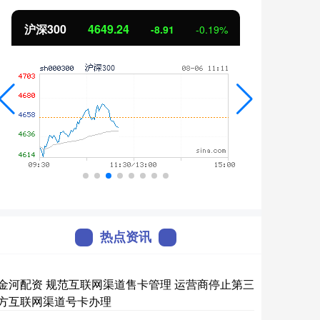
沪深300
4649.24
北证
-8.91
-0.19%
热点资讯
金河配资 规范互联网渠道售卡管理 运营商停止第三
方互联网渠道号卡办理