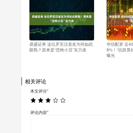
鼎盛证券 这位罗宾汉老友为何如此
华信配资 近4
眼熟？原来是“恐怖小丑”实力派
8%！“抗跌英
曝光
相关评论
本文评分
*
评论内容
*