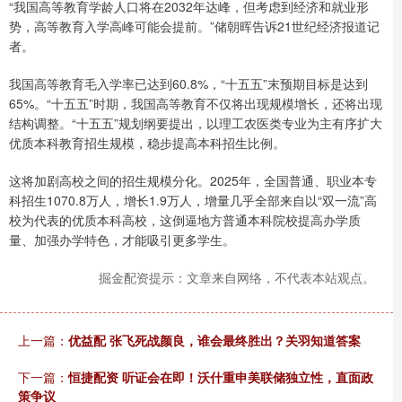
“我国高等教育学龄人口将在2032年达峰，但考虑到经济和就业形
势，高等教育入学高峰可能会提前。”储朝晖告诉21世纪经济报道记
者。
我国高等教育毛入学率已达到60.8%，“十五五”末预期目标是达到
65%。“十五五”时期，我国高等教育不仅将出现规模增长，还将出现
结构调整。“十五五”规划纲要提出，以理工农医类专业为主有序扩大
优质本科教育招生规模，稳步提高本科招生比例。
这将加剧高校之间的招生规模分化。2025年，全国普通、职业本专
科招生1070.8万人，增长1.9万人，增量几乎全部来自以“双一流”高
校为代表的优质本科高校，这倒逼地方普通本科院校提高办学质
量、加强办学特色，才能吸引更多学生。
掘金配资提示：文章来自网络，不代表本站观点。
上一篇：
优益配 张飞死战颜良，谁会最终胜出？关羽知道答案
下一篇：
恒捷配资 听证会在即！沃什重申美联储独立性，直面政
策争议