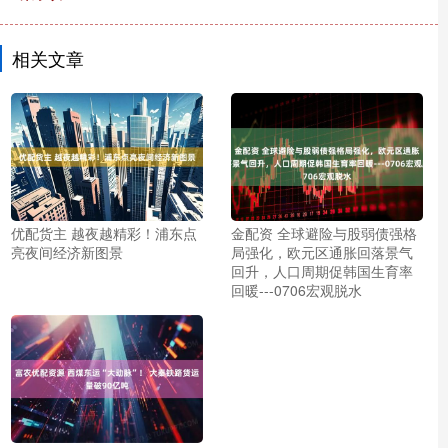
相关文章
优配货主 越夜越精彩！浦东点
金配资 全球避险与股弱债强格
亮夜间经济新图景
局强化，欧元区通胀回落景气
回升，人口周期促韩国生育率
回暖---0706宏观脱水