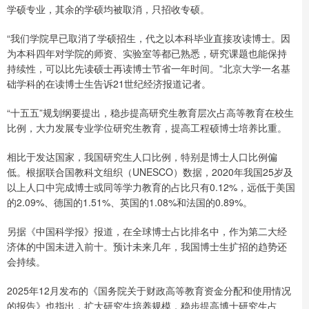
学硕专业，其余的学硕均被取消，只招收专硕。
“我们学院早已取消了学硕招生，代之以本科毕业直接攻读博士。因
为本科四年对学院的师资、实验室等都已熟悉，研究课题也能保持
持续性，可以比先读硕士再读博士节省一年时间。”北京大学一名基
础学科的在读博士生告诉21世纪经济报道记者。
“十五五”规划纲要提出，稳步提高研究生教育层次占高等教育在校生
比例，大力发展专业学位研究生教育，提高工程硕博士培养比重。
相比于发达国家，我国研究生人口比例，特别是博士人口比例偏
低。根据联合国教科文组织（UNESCO）数据，2020年我国25岁及
以上人口中完成博士或同等学力教育的占比只有0.12%，远低于美国
的2.09%、德国的1.51%、英国的1.08%和法国的0.89%。
另据《中国科学报》报道，在全球博士占比排名中，作为第二大经
济体的中国未进入前十。预计未来几年，我国博士生扩招的趋势还
会持续。
2025年12月发布的《国务院关于财政高等教育资金分配和使用情况
的报告》也指出，扩大研究生培养规模，稳步提高博士研究生占