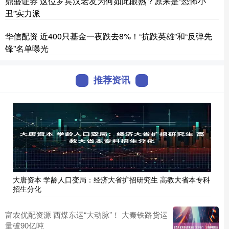
鼎盛证券 这位罗宾汉老友为何如此眼熟？原来是“恐怖小
丑”实力派
华信配资 近400只基金一夜跌去8%！“抗跌英雄”和“反弹先
锋”名单曝光
推荐资讯
大唐资本 学龄人口变局：经济大省扩招研究生 高教大省本专科
招生分化
富农优配资源 西煤东运“大动脉”！ 大秦铁路货运
量破90亿吨