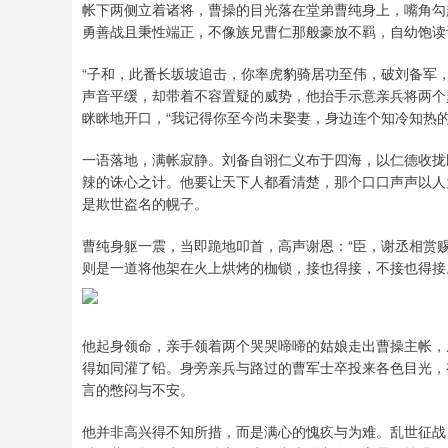
帐下两侧立着诸将，曹操的目光落在堂弟曹纯身上，嘴角勾
勇善战且秉性端正，不像族兄曹仁那般豪放不羁，自幼饱读
“子和，此番长坂坡追击，你率虎豹骑居功至伟，破刘备军
声音平缓，却带着不容置疑的威势，他抬手示意亲兵将两个
眯眯地开口，“我记得你至今尚未娶妻，身边连个知冷知热
一语落地，满帐寂静。刘备自诩仁义布于四海，以仁德收拢
辣的诛心之计。他要让天下人都看清楚，那个口口声声以人
是欺世盗名的幌子。
曹纯身躯一震，当即跪地叩首，高声谢恩：“臣，谢丞相赏
则是一道将他架在火上烘烤的枷锁，接也得接，不接也得接
他起身领命，亲手领着两个哭哭啼啼的姑娘走出曹操主帐，
得如同灌了铅。身旁亲兵与路过的曹军士卒投来各色目光，
言的憋闷与不安。
他并非高兴得不知所措，而是满心的愧疚与为难。乱世征战