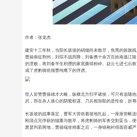
上证指数
3940.04
0
2.13%
39.68
1.02
作者：张龙杰
建安十三年秋，当阳长坂坡的硝烟尚未散尽，焦黑的旌旗残
曹操南征荆州，刘琮不战而降，刘备携十余万百姓南逃江陵
的溃败，将刘备半生积攒的家底撕得粉碎。赵云七进七出救
成了虎豹骑统领曹纯麾下的俘虏。
世人皆赞曹操雄才大略，纵横北方扫平诸侯，可只有追随他
武，而在杀人诛心的阴鸷权谋。刀兵相加取的是性命，折辱
长坂坡的战事落定，曹军大营依着坡地扎起，一座座营帐连
刚清点完俘获的辎重与散卒，将虎豹骑的军务交割妥当，便
萧瑟判若两地，曹操端坐帅案之后，一身锦袍衬得面容威严