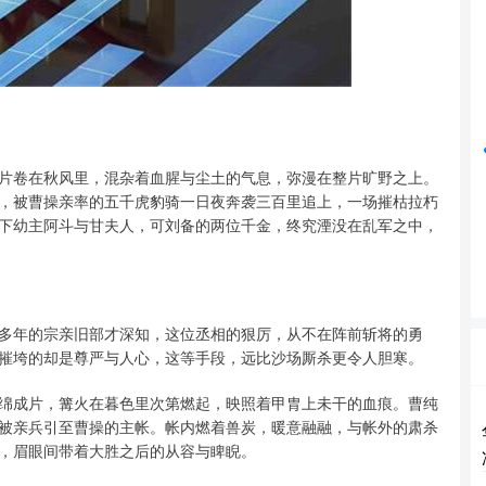
深证成指
14311.01
%
200.89
1.42%
片卷在秋风里，混杂着血腥与尘土的气息，弥漫在整片旷野之上。
，被曹操亲率的五千虎豹骑一日夜奔袭三百里追上，一场摧枯拉朽
下幼主阿斗与甘夫人，可刘备的两位千金，终究湮没在乱军之中，
多年的宗亲旧部才深知，这位丞相的狠厉，从不在阵前斩将的勇
摧垮的却是尊严与人心，这等手段，远比沙场厮杀更令人胆寒。
绵成片，篝火在暮色里次第燃起，映照着甲胄上未干的血痕。曹纯
被亲兵引至曹操的主帐。帐内燃着兽炭，暖意融融，与帐外的肃杀
，眉眼间带着大胜之后的从容与睥睨。