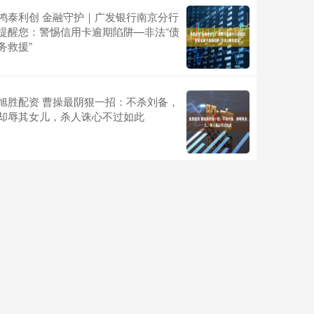
鸿泰利创 金融守护｜广发银行南京分行
提醒您：警惕信用卡逾期陷阱—非法“债
务救援”
旭胜配资 曹操最阴狠一招：不杀刘备，
却辱其女儿，杀人诛心不过如此