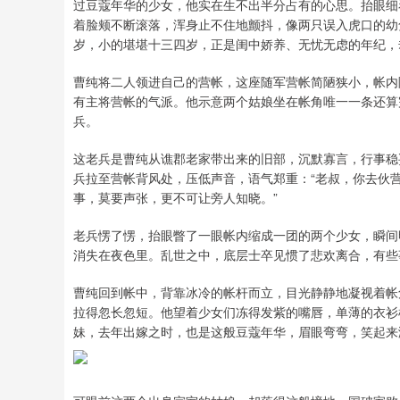
过豆蔻年华的少女，他实在生不出半分占有的心思。抬眼细
着脸颊不断滚落，浑身止不住地颤抖，像两只误入虎口的幼
岁，小的堪堪十三四岁，正是闺中娇养、无忧无虑的年纪，
曹纯将二人领进自己的营帐，这座随军营帐简陋狭小，帐内
有主将营帐的气派。他示意两个姑娘坐在帐角唯一一条还算
兵。
这老兵是曹纯从谯郡老家带出来的旧部，沉默寡言，行事稳
兵拉至营帐背风处，压低声音，语气郑重：“老叔，你去伙
事，莫要声张，更不可让旁人知晓。”
老兵愣了愣，抬眼瞥了一眼帐内缩成一团的两个少女，瞬间
消失在夜色里。乱世之中，底层士卒见惯了悲欢离合，有些
曹纯回到帐中，背靠冰冷的帐杆而立，目光静静地凝视着帐
拉得忽长忽短。他望着少女们冻得发紫的嘴唇，单薄的衣衫
妹，去年出嫁之时，也是这般豆蔻年华，眉眼弯弯，笑起来