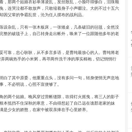
看，那两个姑娘衣衫单薄凌乱，发丝散乱，小脸吓得惨白，泪珠顺
兔，连哭泣都不敢放声，只敢缩着身子小声啜泣。大的不过十五六
却因父辈的争霸乱世，沦为任人摆布的战利品。
陈设杂乱，只有一张木板床，一张矮桌，几条破旧的毡毯，全然没
完整的破毯子上，自己转身走出帐外，唤来了一位跟随他多年的老
妥可靠，忠心耿耿，从不多言多语，是曹纯最放心的人。曹纯将老
营弄两碗热乎的小米粥，再寻两件洗干净的厚实棉袍，切记悄悄行
明白了其中原委，他重重点头，没有多问一句，转身便悄无声息地
事，不必明说，心照不宣便够了。
角的两个姑娘。晚风穿过营帐缝隙，吹得灯火摇曳，将三人的影子
根本抵挡不住深秋的寒意，不由得想起了自己远在谯郡老家的妹
满是少女的娇憨，在家中被双亲捧在手心里娇养。