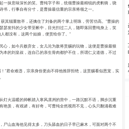
起一抹意味深长的笑。曹纯字子和，统领曹操最精锐的虎豹骑，骁
诗书，行事自有分寸，是曹操最信重的宗亲将领之一。
，获其辎重散卒，还擒住了刘备的两个掌上明珠，劳苦功高。”曹操的
瑟瑟发抖的少女带至帐中，目光扫过二人，随即落回曹纯身上，笑
的人都没有，这两个姑娘，便赏给你了。”
民心，如今兵败弃女，女儿沦为敌将赏赐的玩物，这便是曹操最狠
为本的刘皇叔，连自己的亲生骨肉都护不住，所谓仁义道德，不过
赐！”君命难违，宗亲身份更由不得他推辞拒绝，这赏赐看似恩宠，实
。
从灯火温暖的帅帐踏入寒风凛冽的营中，一路沉默不语，脚步沉重
有艳羡，有戏谑，有好奇，可曹纯全然视而不见，心头只翻涌着难
，尸山血海他见得太多，刀头舔血的日子早已麻木，可面对两个不