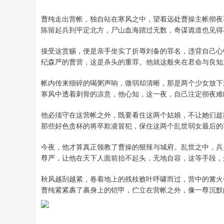
曹纯走出营帐，独自站在寒风之中，望着远处曹操主帐彻夜
陈留起兵到平定北方，尸山血海踏过无数，奇谋诡道也见得
接受这赏赐，便是亲手坐实了折辱刘备的罪名，违背自己心
纪森严的曹营，这是杀头的重罪。他就这般夹在君命与良知
帐内传来细碎的喝粥声响，微弱却清晰，那是两个少女放下
寒风中透着刺骨的凉意，他心知，这一夜，自己注定彻夜难
他必须守在这营帐之外，既要看住这两个姑娘，不让她们趁
那些好色贪杯的将卒欺凌冒犯，保住这两个乱世弱女最后的
今夜，他才算真正领教了曹操的狠辣与城府。乱世之中，兵
尊严，让他在天下人面前抬不起头，无地自容，这等手段，
秋风越刮越紧，卷着地上的残枝败叶呼啸而过，营中的篝火
曹纯紧紧裹了裹身上的铠甲，伫立在营帐之外，像一尊沉默