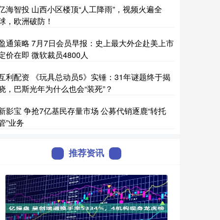
亿海智投 山西小区楼顶“人工降雨”，视频火遍全
球，欧洲破防！
盈通策略 7月7日会员早报：史上最大外企赴美上市
定价在即 微软裁员4800人
互利配资 《玩具总动员5》实锤：31年谜题终于揭
晓，巴斯光年为什么也会“装死”？
新影宝 争抢7亿基民存量市场 公募代销逐鹿“转托
管”业务
推荐资讯