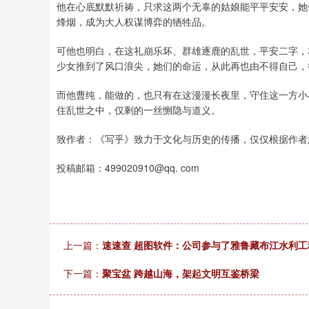
他在心底默默祈祷，只求这两个无辜的姑娘能平平安安，她
烽烟，成为大人权谋博弈的牺牲品。
可他也明白，在这礼崩乐坏、群雄逐鹿的乱世，平安二字，
少女推到了风口浪尖，她们的命运，从此再也由不得自己，
而他曹纯，能做的，也只有在这漫漫长夜里，守住这一方小
住乱世之中，仅剩的一丝恻隐与道义。
致作者：《写乎》致力于文化与历史的传播，仅仅根据作者
投稿邮箱：499020910@qq. com
上一篇：
速速查 超图软件：公司参与了雅鲁藏布江水利工
下一篇：
聚宝盆 跨越山海，架起文明互鉴桥梁