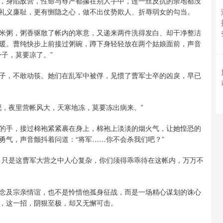
，身陷敌营，性命与尊严都攥在别人手中，连一丝反抗的余地都没
礼义廉耻，更有恻隐之心，做不出仗势欺人、折辱弱女的勾当。
米粥，粥香驱散了帐内的寒意，又递来两件洗得发白、却干净整洁
暖。曹纯快步上前接过粥碗，蹲下身轻轻放在两个姑娘面前，声音
子，莫要凉了。”
子，不敢动筷。她们在乱军中被俘，见惯了曹军士卒的凶戾，早已
吧，夜里营帐风大，天寒地冻，莫要冻出病来。”
的手，接过棉袍紧紧裹在身上，棉袍上淡淡的烟火气，让她惶恐的
勇气，声音颤抖着问道：“将军……你不会杀我们吧？”
。只是这曹军大营之中人心复杂，你们须得乖乖待在这帐内，万万不
念及宗亲情谊，也不是怜惜他孤身征战，而是一场精心谋划的诛心
，这一招，阴狠至极，却又无懈可击。