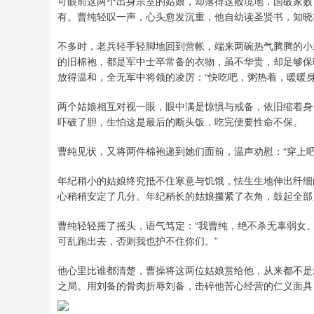
可眼前这两个出身宗室的姑娘，却落得这般境地，国破家败
有。曹纯轻叹一声，心头愈发沉重，他自幼读圣贤书，知晓
不多时，老兵轻手轻脚地回到营帐，端来两碗热气腾腾的小
的旧棉袍，都是军中士卒常备的衣物，虽不华贵，却足够保
放得温和，全无军中将领的凌厉：“快吃吧，粥热着，暖暖身
两个姑娘相互对视一眼，眼中满是惊惧与戒备，依旧缩着身
吓破了胆，生怕这是最后的断头饭，吃完便要性命不保。
曹纯见状，又将两件棉袍递到她们面前，温声劝慰：“穿上
年纪稍小的姑娘终究抵不住寒意与饥饿，怯生生地伸出纤细
心稍稍安定了几分。年纪稍长的姑娘攥紧了衣角，鼓起全部
曹纯轻轻摇了摇头，语气笃定：“我曹纯，绝不杀无辜弱女
可乱跑出去，否则我也护不住你们。”
他心里比谁都清楚，曹操将这两位姑娘赏给他，从来都不是
之局。用刘备的骨肉折辱刘备，击碎他苦心经营的仁义面具