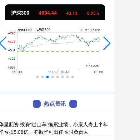
沪深300
4694.44
北证
43.13
0.93%
热点资讯
华星配资 投资“过山车”拖累业绩，小康人寿上半年
净亏损5.08亿，罗振华刚出任临时负责人