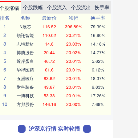
个股跌幅
个股流入
个股流出
换手率
个股涨幅
排名
名称
最新价
涨幅
换手率
1
N展芯
116.52
396.89%
79.39%
2
锐翔智能
110.02
20.21%
16.80%
3
志特新材
14.8
20.03%
14.18%
4
博腾股份
20.44
20.02%
14.77%
5
近岸蛋白
46.72
20.01%
5.62%
6
毕得医药
61.6
20.01%
6.12%
7
五洲医疗
83.62
20.01%
18.37%
8
耐科装备
49.67
20.01%
6.83%
9
一博科技
53.33
20.01%
17.26%
10
方邦股份
146.16
20.00%
7.68%
沪深京行情 实时轮播