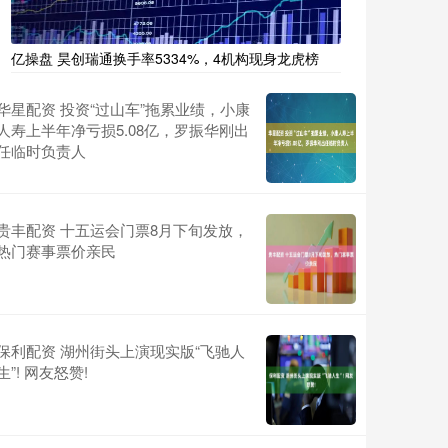
亿操盘 昊创瑞通换手率5334%，4机构现身龙虎榜
华星配资 投资“过山车”拖累业绩，小康
人寿上半年净亏损5.08亿，罗振华刚出
任临时负责人
贵丰配资 十五运会门票8月下旬发放，
热门赛事票价亲民
保利配资 湖州街头上演现实版“飞驰人
生”! 网友怒赞!