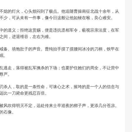
不熄的灯火，心头烦闷到了极点。他追随曹操南征北战十余年，从
不少，可从未有一件事，像今日这般让他如鲠在喉，良心难安。
中的道义；拒绝这赏赐，便是违抗丞相军令，藐视宗亲法度，在军
之间，进退维谷，左右为难。
戒备、填饱肚子的声音。曹纯抬手摸了摸腰间冰冷的刀柄，铁甲在
眠。
乱逃走，落得被乱军擒杀的下场；也要护住她们的周全，不让营中
尊严。
刃杀人，取的是一条性命，可诛心之术，摧垮的是一个人的信念与
远比一刀毙命更残忍百倍。
被风吹得明灭不定，远处传来士卒巡夜的梆子声，更添几分苍凉。
的石像。