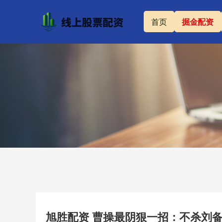
首页
掘金配资
旭胜配资 曹操最阴狠一招：不杀刘