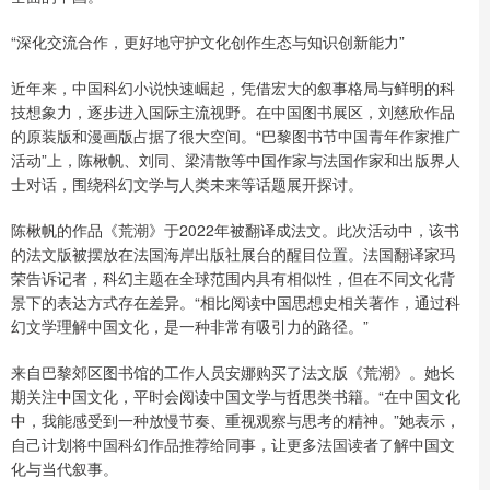
“深化交流合作，更好地守护文化创作生态与知识创新能力”
近年来，中国科幻小说快速崛起，凭借宏大的叙事格局与鲜明的科
技想象力，逐步进入国际主流视野。在中国图书展区，刘慈欣作品
的原装版和漫画版占据了很大空间。“巴黎图书节中国青年作家推广
活动”上，陈楸帆、刘同、梁清散等中国作家与法国作家和出版界人
士对话，围绕科幻文学与人类未来等话题展开探讨。
陈楸帆的作品《荒潮》于2022年被翻译成法文。此次活动中，该书
的法文版被摆放在法国海岸出版社展台的醒目位置。法国翻译家玛
荣告诉记者，科幻主题在全球范围内具有相似性，但在不同文化背
景下的表达方式存在差异。“相比阅读中国思想史相关著作，通过科
幻文学理解中国文化，是一种非常有吸引力的路径。”
来自巴黎郊区图书馆的工作人员安娜购买了法文版《荒潮》。她长
期关注中国文化，平时会阅读中国文学与哲思类书籍。“在中国文化
中，我能感受到一种放慢节奏、重视观察与思考的精神。”她表示，
自己计划将中国科幻作品推荐给同事，让更多法国读者了解中国文
化与当代叙事。