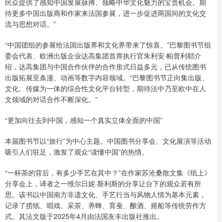
民众提供了感知中国发展脉搏、领略中华文化魅力的宝贵机会。期
待更多中国出版商和作家来法国参展，进一步促进两国间的文化交
流与思想对话。”
“中国团组的参展给法国出版界和文化界带来了惊喜。”巴黎图书节组
委会代表、欧洲出版企业达高集团首席执行官朱利安·帕普利耶介
绍，达高集团与中国合作伙伴的合作形式日益多元，已从传统图书
出版拓展至条漫、动画等数字内容领域。“巴黎图书节正向集出版、
文化、传媒为一体的综合性文化平台转型，期待法中乃至欧中在人
文领域的对话合作不断深化。”
“更加向往去到中国，感知一个真实立体全面的中国”
本届图书节以“旅行”为中心主题。中国图书分享会、文化展演等活动
吸引人们驻足，激发了观众“读懂中国”的热情。
“一杯茶的背后，有多少手艺在其中？”在作家苏沧桑散文集《纸上》
分享会上，译者之一维尔日妮·斯利斯的分享让台下的观众若有所
思。该书以中国南方非遗文化、手艺行当与风物人情为基本元素，
记录了捞纸、唱戏、采茶、养蜂、育蚕、酿酒、摇船等传统劳作方
式。其法文版于2025年4月由法国友丰出版社推出。