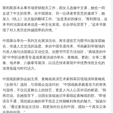
斯利斯原本从事市场营销相关工作，因女儿选修中文课，她也一同
走进了中文的世界。在中国朋友、另一位译者李奕芝的邀请下，她
加入《纸上》法文版的翻译工作。“这是美好的缘分。”斯利斯说，这
本书对法国读者来说是一种文化发现。在全球化背景下，“这本书展
现了对人类历史跨越国界的共情。”
中国展台举办一系列文化展演活动，将非遗技艺与图书出版深度融
合，传递人文交流的温度。来自中国非遗传承、书画篆刻等领域的
代表人物与法国观众互动交流。在图书节官方活动区，“典籍里的中
国”中华职业教育非遗成果展演成功举办，黄梅戏、婺剧、古筝二重
奏、地术拳、八极拳等展演，以活态传承展现中华优秀传统文化的
深厚底蕴与时代活力。
中国戏剧家协会副主席、黄梅戏表演艺术家韩再芬现场演绎黄梅戏
《女驸马》选段，引得观众连连叫好。“中国戏曲承载着东方的审美
与温情，不仅仅是舞台上的技艺，更是人与人心灵对话的桥梁。”韩
再芬说。在她指导下，法国女孩福迪尔学着唱起黄梅戏韵腔。“即使
语言不通，我也能从她的举手投足之间领略到角色的魅力。”福迪尔
说，“通过参加这次活动，我更加向往去到中国，感知一个真实立体
全面的中国。”