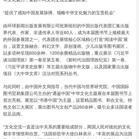
“提供了感知中国发展脉搏、领略中华文化魅力的宝贵机会”
由环球新闻出版发展有限公司统筹组织的中国出版代表团汇集出版
界代表、作家、非遗传承人等近60人，成为本届图书节上规模最大
的外国参展团之一。代表团在展馆核心区域精心打造“阅读中国”展
台，设置文旅融合、科幻文学、原创漫画、少儿出版等图书展区，
以多语种呈现600余种、1200余册精品出版物，重点展示《习近平
谈治国理政》第一卷至第五卷、《新时代治国理政纪实》第一卷、
《习近平讲党史故事》等主题出版物中外文版，以及国家重点出版
项目《大中华文库》汉法对照系列丛书。
与此同时，由中国外文局指导，当代中国与世界研究院、中国国际
图书贸易集团公司主办的“遇鉴中国”中华文化主题展在本届图书节上
首次亮相。展览以“书香中国”为主题，设置精品图书、和合文化、特
色文创三大展区，展出图书与文创产品260余种，吸引众多法国读者
驻足品阅。
“文化交流一直是法中关系的重要组成部分，两国人民对彼此的文化
都非常憧憬和欣赏。”法国前驻华大使白林表示，“丰富的展品为法国