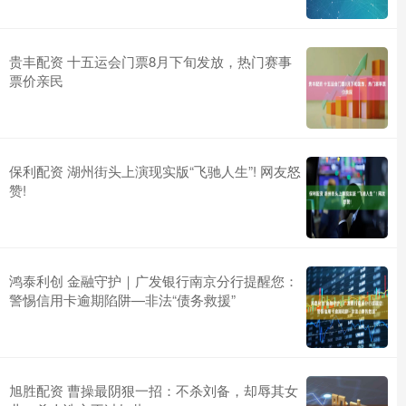
贵丰配资 十五运会门票8月下旬发放，热门赛事
票价亲民
保利配资 湖州街头上演现实版“飞驰人生”! 网友怒
赞!
鸿泰利创 金融守护｜广发银行南京分行提醒您：
警惕信用卡逾期陷阱—非法“债务救援”
旭胜配资 曹操最阴狠一招：不杀刘备，却辱其女