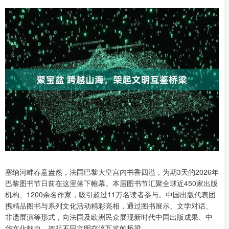
塞纳河畔春意盎然，法国巴黎大皇宫内书香四溢，为期3天的2026年
巴黎图书节日前在这里落下帷幕。本届图书节汇聚全球近450家出版
机构、1200余名作家，吸引超过11万名读者参与。中国出版代表团
携精品图书与系列文化活动精彩亮相，通过图书展示、文学对话、
非遗展演等形式，向法国及欧洲民众展现新时代中国出版成果、中
华文化魅力，架起不同文明交流互鉴的桥梁。