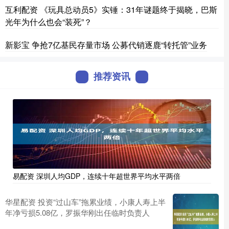
互利配资 《玩具总动员5》实锤：31年谜题终于揭晓，巴斯
光年为什么也会“装死”？
新影宝 争抢7亿基民存量市场 公募代销逐鹿“转托管”业务
推荐资讯
易配资 深圳人均GDP，连续十年超世界平均水平两倍
华星配资 投资“过山车”拖累业绩，小康人寿上半
年净亏损5.08亿，罗振华刚出任临时负责人