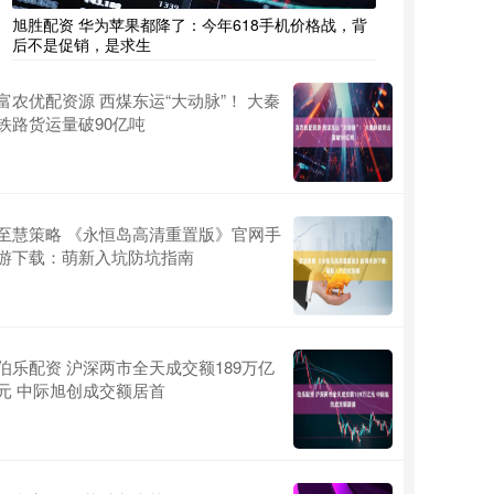
旭胜配资 华为苹果都降了：今年618手机价格战，背
后不是促销，是求生
富农优配资源 西煤东运“大动脉”！ 大秦
铁路货运量破90亿吨
至慧策略 《永恒岛高清重置版》官网手
游下载：萌新入坑防坑指南
伯乐配资 沪深两市全天成交额189万亿
元 中际旭创成交额居首