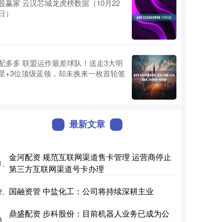
股赢家 云汉芯城龙虎榜数据（10月22
日）
配多多 联盟运作最差球队！送走3大明
星+3位顶级蓝领，却未换来一枚首轮签
最新文章
金河配资 规范互联网渠道售卡管理 运营商停止
1、
第三方互联网渠道号卡办理
国融资管 中盐化工：公司将持续深耕主业
2、
鼎盛配资 步科股份：目前机器人业务已成为公
3、