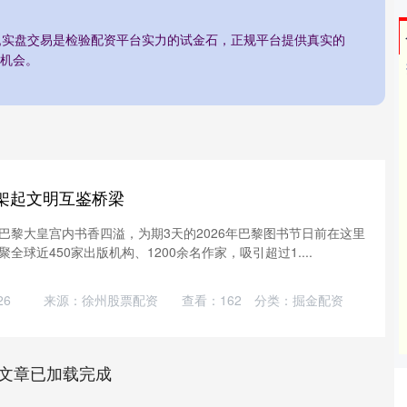
台,实盘交易是检验配资平台实力的试金石，正规平台提供真实的
机会。
架起文明互鉴桥梁
巴黎大皇宫内书香四溢，为期3天的2026年巴黎图书节日前在这里
球近450家出版机构、1200余名作家，吸引超过1....
26
来源：徐州股票配资
查看：
162
分类：
掘金配资
文章已加载完成