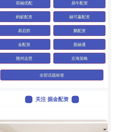
双融优配
鼎牛配资
蚂蚁配资
融可赢配资
易启胜
鹏配资
金配资
股融通
赣州达慧
京海策略
全部话题标签
关注 掘金配资