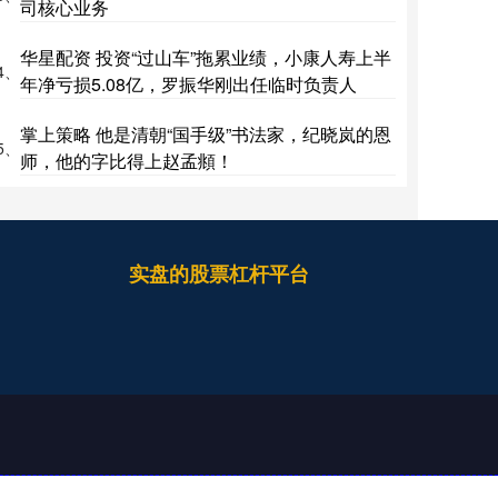
司核心业务
华星配资 投资“过山车”拖累业绩，小康人寿上半
4、
年净亏损5.08亿，罗振华刚出任临时负责人
掌上策略 他是清朝“国手级”书法家，纪晓岚的恩
5、
师，他的字比得上赵孟頫！
实盘的股票杠杆平台